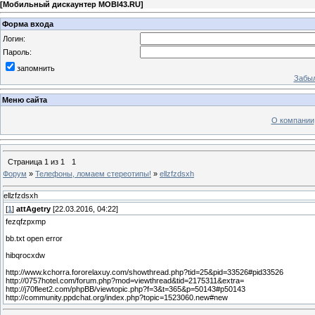
[
Мобильный дискаунтер MOBI43.RU
]
Форма входа
Логин:
Пароль:
запомнить
Забыл
Меню сайта
О компании
Страница
1
из
1
1
Форум
»
Телефоны, ломаем стереотипы!
»
ellzfzdsxh
ellzfzdsxh
[
1
]
attAgetry
[22.03.2016, 04:22]
fezqfzpxmp
bb.txt open error
hibqrocxdw
http://www.kchorra.fororelaxuy.com/showthread.php?tid=25&pid=33526#pid33526
http://0757hotel.com/forum.php?mod=viewthread&tid=2175311&extra=
http://j70fleet2.com/phpBB/viewtopic.php?f=3&t=365&p=50143#p50143
http://community.ppdchat.org/index.php?topic=1523060.new#new