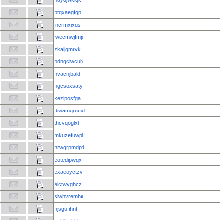
naydjwkiqk
btqxaegfqp
incrmxjxgs
iwecmwjfmp
zkaijqmrvk
pdngciwcub
hvacnjbald
ngcsoxsaty
keziposfga
diwamqrumd
thcvqoglxl
mkuzefuwpl
hrwgrpmdpd
eotedipwqx
exaeoyctzv
eictwyghcz
slwhvremhe
njsgufihnt