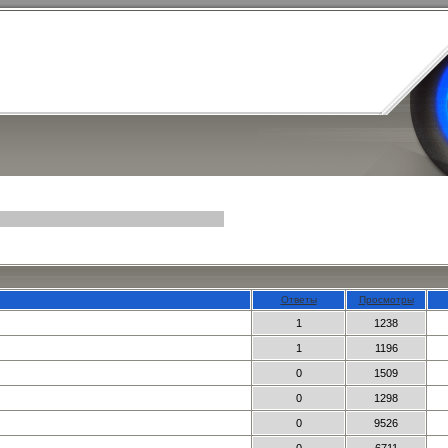
Ответы
Просмотры
1
1238
1
1196
0
1509
0
1298
0
9526