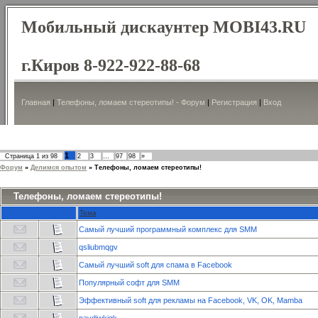
Мобильный дискаунтер MOBI43.RU
г.Киров 8-922-922-88-68
Главная
|
Телефоны, ломаем стереотипы! - Форум
|
Регистрация
|
Вход
1
Страница
1
из
98
2
3
…
97
98
»
Форум
»
Делимся опытом
»
Телефоны, ломаем стереотипы!
Телефоны, ломаем стереотипы!
Тема
Самый лучший программный комплекс для SMM
qsliubmqgv
Самый лучший soft для спама в Facebook
Популярный софт для SMM
Эффективный soft для рекламы на Facebook, VK, OK, Mamba