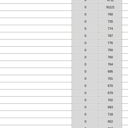
0
6711
0
91121
0
760
0
726
0
774
0
787
0
776
0
750
0
760
0
764
0
695
0
701
0
670
0
679
0
702
0
693
0
718
0
652