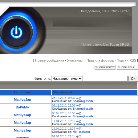
Понедельник, 10.08.2026, 08:37
Приветствую Вас
Гость
|
RSS
[
Новые сообщения
·
Участники
·
Правила форума
·
Поиск
·
RSS
]
Фильтр по:
Автор темы
Обновления
↓
26.12.2016, 02:38
MatilysJap
Сообщение от:
Sharon@assib
02.12.2016, 22:59
BalVibly
Сообщение от:
Sharon@assib
06.05.2016, 18:58
MatilysJap
Сообщение от:
Sharon@assib
17.04.2016, 18:10
MatilysJap
Сообщение от:
Sharon@assib
16.04.2016, 12:37
MatilysJap
Сообщение от:
MelissaUnor
03.04.2016, 23:11